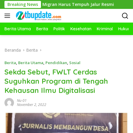
Langsung
ja Migran Harus Tempuh Jalur Resmi
Breaking News
Keren SMKN 1 Praya,
ke
konten
Berita Utama
Berita
Politik
Kesehatan
Kriminal
Hukum
Beranda
Berita
Berita
,
Berita Utama
,
Pendidikan
,
Sosial
Sekda Sebut, FWLT Cerdas
Suguhkan Program di Tengah
Kehausan Ilmu Digitalisasi
Nu-01
November 2, 2022