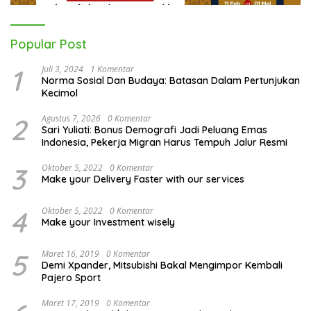
Popular Post
1
Juli 3, 2024
1 Komentar
Norma Sosial Dan Budaya: Batasan Dalam Pertunjukan
Kecimol
2
Agustus 7, 2026
0 Komentar
Sari Yuliati: Bonus Demografi Jadi Peluang Emas
Indonesia, Pekerja Migran Harus Tempuh Jalur Resmi
3
Oktober 5, 2022
0 Komentar
Make your Delivery Faster with our services
4
Oktober 5, 2022
0 Komentar
Make your Investment wisely
5
Maret 16, 2019
0 Komentar
Demi Xpander, Mitsubishi Bakal Mengimpor Kembali
Pajero Sport
Maret 17, 2019
0 Komentar