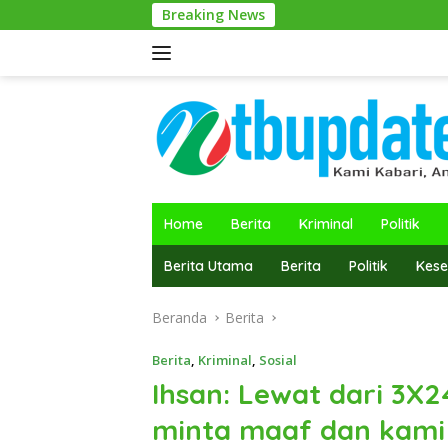
Langsung
Breaking News
H.
ke
konten
Home
Berita
Kriminal
Politik
Berita Utama
Berita
Politik
Kese
Beranda
Berita
Berita
,
Kriminal
,
Sosial
Ihsan: Lewat dari 3X2
minta maaf dan kami