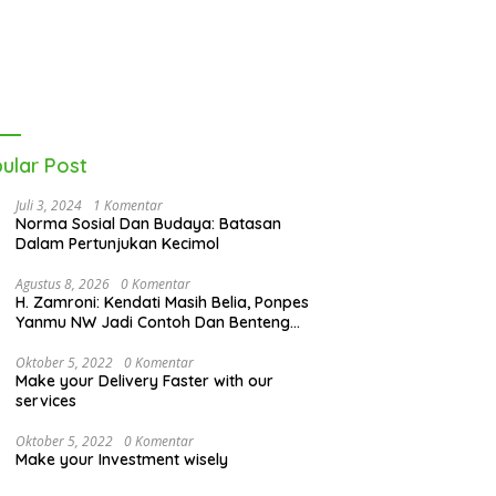
ular Post
Juli 3, 2024
1 Komentar
Norma Sosial Dan Budaya: Batasan
Dalam Pertunjukan Kecimol
Agustus 8, 2026
0 Komentar
H. Zamroni: Kendati Masih Belia, Ponpes
Yanmu NW Jadi Contoh Dan Benteng
Pesantren di Era Modern
Oktober 5, 2022
0 Komentar
Make your Delivery Faster with our
services
Oktober 5, 2022
0 Komentar
Make your Investment wisely