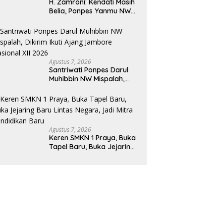
H. Zamroni: Kendati Masih
Belia, Ponpes Yanmu NW
Jadi Contoh Dan Benteng
Pesantren di Era Modern
Agustus 7, 2026
Santriwati Ponpes Darul
Muhibbin NW Mispalah,
Dikirim Ikuti Ajang
Jambore Nasional XII 2026
Agustus 7, 2026
Keren SMKN 1 Praya, Buka
Tapel Baru, Buka Jejaring
Baru Lintas Negara, Jadi
Mitra Pendidikan Baru