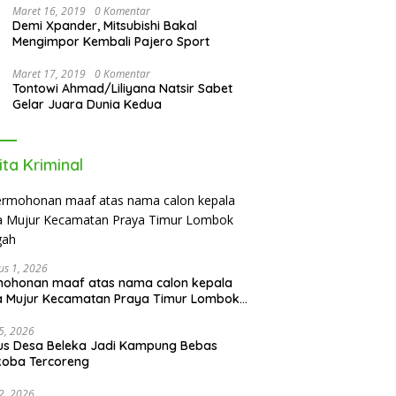
Maret 16, 2019
0 Komentar
Demi Xpander, Mitsubishi Bakal
Mengimpor Kembali Pajero Sport
Maret 17, 2019
0 Komentar
Tontowi Ahmad/Liliyana Natsir Sabet
Gelar Juara Dunia Kedua
ita Kriminal
us 1, 2026
mohonan maaf atas nama calon kepala
a Mujur Kecamatan Praya Timur Lombok
gah
5, 2026
us Desa Beleka Jadi ‎Kampung Bebas
koba Tercoreng
2, 2026