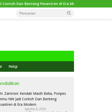
an Benteng Pesantren di Era Modern
Santriwati Ponpes
al
Religi
endidikan
Agustus 8, 2026