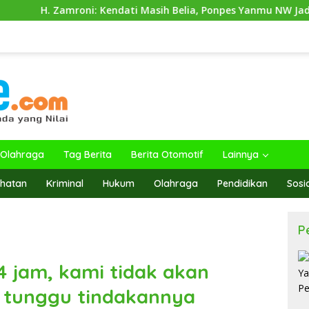
 Zamroni: Kendati Masih Belia, Ponpes Yanmu NW Jadi Contoh D
Olahraga
Tag Berita
Berita Otomotif
Lainnya
hatan
Kriminal
Hukum
Olahraga
Pendidikan
Sosi
P
4 jam, kami tidak akan
 tunggu tindakannya