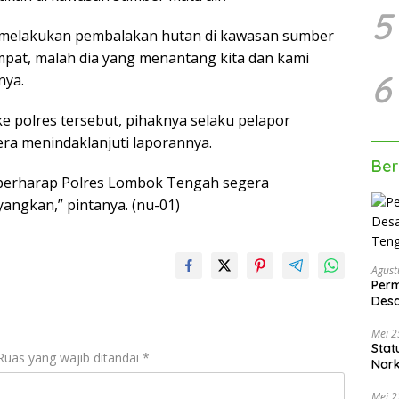
5
ng melakukan pembalakan hutan di kawasan sumber
empat, malah dia yang menantang kita dan kami
6
nya.
e polres tersebut, pihaknya selaku pelapor
ra menindaklanjuti laporannya.
Ber
berharap Polres Lombok Tengah segera
angkan,” pintanya. (nu-01)
Agust
Per
Des
Ten
Mei 2
Stat
Ruas yang wajib ditandai
*
Nar
Mei 2