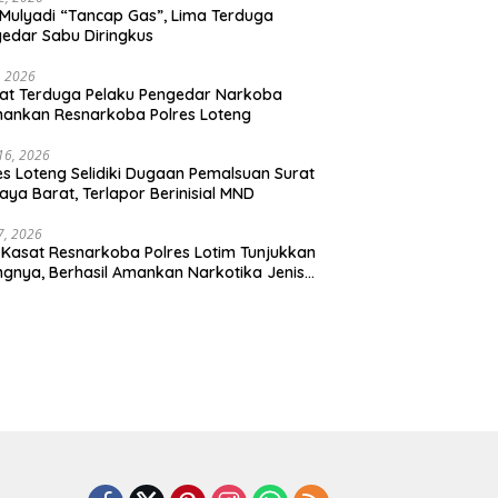
Mulyadi “Tancap Gas”, Lima Terduga
edar Sabu Diringkus
, 2026
at Terduga Pelaku Pengedar Narkoba
ankan Resnarkoba Polres Loteng
 16, 2026
es Loteng Selidiki Dugaan Pemalsuan Surat
raya Barat, Terlapor Berinisial MND
 7, 2026
 Kasat Resnarkoba Polres Lotim Tunjukkan
ngnya, Berhasil Amankan Narkotika Jenis
u 1.080 Gram