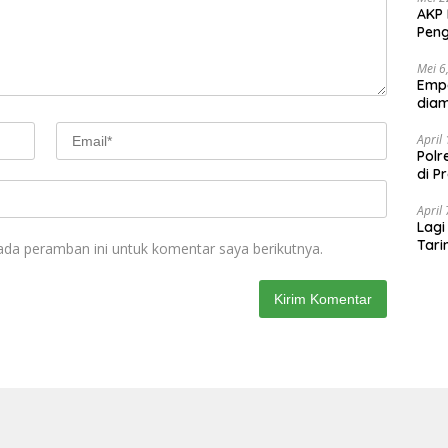
AKP 
Peng
Mei 6
Emp
diam
April
Polr
di P
April
Lagi
Tari
ada peramban ini untuk komentar saya berikutnya.
Shab