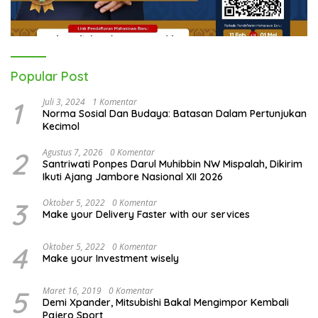
Popular Post
1
Juli 3, 2024
1 Komentar
Norma Sosial Dan Budaya: Batasan Dalam Pertunjukan
Kecimol
2
Agustus 7, 2026
0 Komentar
Santriwati Ponpes Darul Muhibbin NW Mispalah, Dikirim
Ikuti Ajang Jambore Nasional XII 2026
3
Oktober 5, 2022
0 Komentar
Make your Delivery Faster with our services
4
Oktober 5, 2022
0 Komentar
Make your Investment wisely
5
Maret 16, 2019
0 Komentar
Demi Xpander, Mitsubishi Bakal Mengimpor Kembali
Pajero Sport