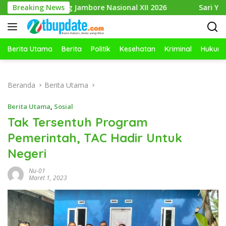
Langsung
ang Jambore Nasional XII 2026
Breaking News
Sari Yuliati: Bonus Dem
ke
konten
Berita Utama
Berita
Politik
Kesehatan
Kriminal
Hukum
Beranda
Berita Utama
Berita Utama
,
Sosial
Tak Tersentuh Program
Pemerintah, TAC Hadir Untuk
Negeri
Nu-01
Maret 1, 2023