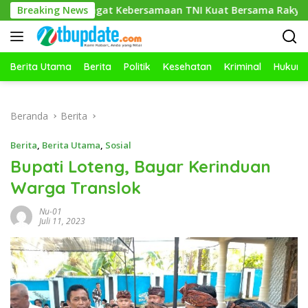
Langsung
Semangat Kebersamaan TNI Kuat Bersama Rakyat
Breaking News
Miq Jac
ke
konten
Berita Utama
Berita
Politik
Kesehatan
Kriminal
Hukum
Beranda
Berita
Berita
,
Berita Utama
,
Sosial
Bupati Loteng, Bayar Kerinduan
Warga Translok
Nu-01
Juli 11, 2023