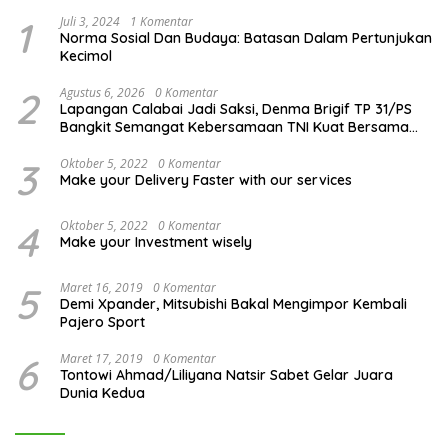
1
Juli 3, 2024
1 Komentar
Norma Sosial Dan Budaya: Batasan Dalam Pertunjukan
Kecimol
2
Agustus 6, 2026
0 Komentar
Lapangan Calabai Jadi Saksi, Denma Brigif TP 31/PS
Bangkit Semangat Kebersamaan TNI Kuat Bersama
Rakyat
3
Oktober 5, 2022
0 Komentar
Make your Delivery Faster with our services
4
Oktober 5, 2022
0 Komentar
Make your Investment wisely
5
Maret 16, 2019
0 Komentar
Demi Xpander, Mitsubishi Bakal Mengimpor Kembali
Pajero Sport
6
Maret 17, 2019
0 Komentar
Tontowi Ahmad/Liliyana Natsir Sabet Gelar Juara
Dunia Kedua