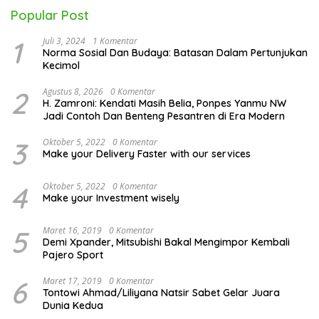
Popular Post
1
Juli 3, 2024
1 Komentar
Norma Sosial Dan Budaya: Batasan Dalam Pertunjukan
Kecimol
2
Agustus 8, 2026
0 Komentar
H. Zamroni: Kendati Masih Belia, Ponpes Yanmu NW
Jadi Contoh Dan Benteng Pesantren di Era Modern
3
Oktober 5, 2022
0 Komentar
Make your Delivery Faster with our services
4
Oktober 5, 2022
0 Komentar
Make your Investment wisely
5
Maret 16, 2019
0 Komentar
Demi Xpander, Mitsubishi Bakal Mengimpor Kembali
Pajero Sport
6
Maret 17, 2019
0 Komentar
Tontowi Ahmad/Liliyana Natsir Sabet Gelar Juara
Dunia Kedua