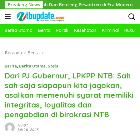
Langsung
i Contoh Dan Benteng Pesantren di Era Modern
Breaking News
Santriwa
ke
konten
Berita Utama
Berita
Politik
Kesehatan
Kriminal
Hukum
Beranda
Berita
Berita
,
Berita Utama
,
Sosial
Dari PJ Gubernur, LPKPP NTB: Sah
sah saja siapapun kita jagokan,
asalkan memenuhi syarat memiliki
integritas, loyalitas dan
pengabdian di birokrasi NTB
Nu-01
Juli 16, 2023