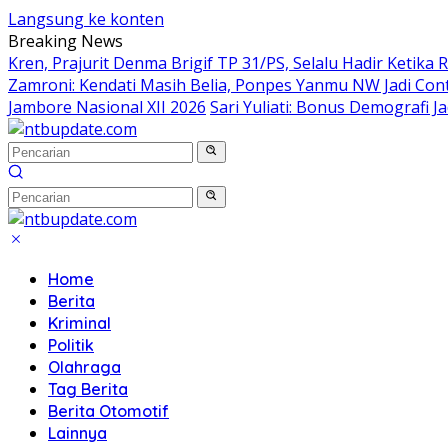
Langsung ke konten
Breaking News
Kren, Prajurit Denma Brigif TP 31/PS, Selalu Hadir Ketika
Zamroni: Kendati Masih Belia, Ponpes Yanmu NW Jadi Co
Jambore Nasional XII 2026
Sari Yuliati: Bonus Demografi 
Home
Berita
Kriminal
Politik
Olahraga
Tag Berita
Berita Otomotif
Lainnya