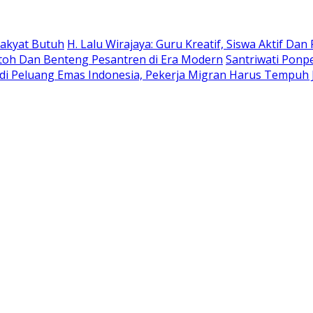
 Rakyat Butuh
H. Lalu Wirajaya: Guru Kreatif, Siswa Aktif D
ntoh Dan Benteng Pesantren di Era Modern
Santriwati Ponp
Jadi Peluang Emas Indonesia, Pekerja Migran Harus Tempuh 