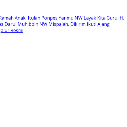
an Ramah Anak, Itulah Ponpes Yanmu NW Layak Kita Gurui
H.
es Darul Muhibbin NW Mispalah, Dikirim Ikuti Ajang
Jalur Resmi