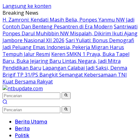
Langsung ke konten
Breaking News
H. Zamroni: Kendati Masih Belia, Ponpes Yanmu NW Jadi
Contoh Dan Benteng Pesantren di Era Modern
Santriwati
Ponpes Darul Muhibbin NW Mispalah, Dikirim Ikuti Ajang
Jambore Nasional XII 2026
Sari Yuliati: Bonus Demografi
Jadi Peluang Emas Indonesia, Pekerja Migran Harus
Tempuh Jalur Resmi
Keren SMKN 1 Praya, Buka Tapel
Baru, Buka Jejaring Baru Lintas Negara, Jadi Mitra
Pendidikan Baru
Lapangan Calabai Jadi Saksi, Denma
Brigif TP 31/PS Bangkit Semangat Kebersamaan TNI
Kuat Bersama Rakyat
Berita Utama
Berita
Politik