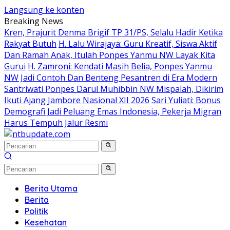
Langsung ke konten
Breaking News
Kren, Prajurit Denma Brigif TP 31/PS, Selalu Hadir Ketika
Rakyat Butuh
H. Lalu Wirajaya: Guru Kreatif, Siswa Aktif
Dan Ramah Anak, Itulah Ponpes Yanmu NW Layak Kita
Gurui
H. Zamroni: Kendati Masih Belia, Ponpes Yanmu
NW Jadi Contoh Dan Benteng Pesantren di Era Modern
Santriwati Ponpes Darul Muhibbin NW Mispalah, Dikirim
Ikuti Ajang Jambore Nasional XII 2026
Sari Yuliati: Bonus
Demografi Jadi Peluang Emas Indonesia, Pekerja Migran
Harus Tempuh Jalur Resmi
Berita Utama
Berita
Politik
Kesehatan