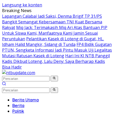
Langsung ke konten
Breaking News
Lapangan Calabai Jadi Saksi, Denma Brigif TP 31/PS
Bangkit Semangat Kebersamaan TNI Kuat Bersama
Rakyat
Miq Jack: Terimakasih Miq Ari Atas Bantuan PIP
Untuk Siswa Kami, Manfaatnya Kami Jamin Sesuai
Peruntukan
Pelantikan Kasek di Loteng di Gugat, HL.
Idham Halid Mangkir, Sidang di Tunda
FP4 Bidik Gugatan
PTUN, Sengketa Informasi Jadi Pintu Masuk Uji Legalitas
Mutasi Ratusan Kasek di Loteng
Hari Ini KI NTB Panggil
Kadis Dikbud Loteng, Lalu Deny: Saya Berharap Kadis
Bisa Hadir
Berita Utama
Berita
Politik