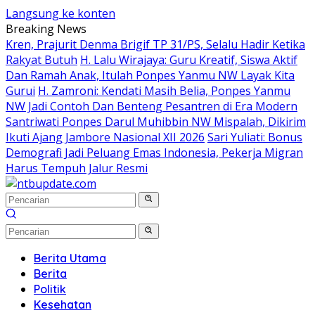
Langsung ke konten
Breaking News
Kren, Prajurit Denma Brigif TP 31/PS, Selalu Hadir Ketika
Rakyat Butuh
H. Lalu Wirajaya: Guru Kreatif, Siswa Aktif
Dan Ramah Anak, Itulah Ponpes Yanmu NW Layak Kita
Gurui
H. Zamroni: Kendati Masih Belia, Ponpes Yanmu
NW Jadi Contoh Dan Benteng Pesantren di Era Modern
Santriwati Ponpes Darul Muhibbin NW Mispalah, Dikirim
Ikuti Ajang Jambore Nasional XII 2026
Sari Yuliati: Bonus
Demografi Jadi Peluang Emas Indonesia, Pekerja Migran
Harus Tempuh Jalur Resmi
Berita Utama
Berita
Politik
Kesehatan