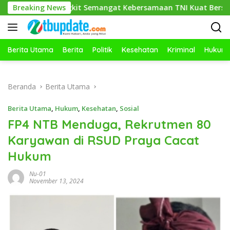
Langsung
 31/PS Bangkit Semangat Kebersamaan TNI Kuat Bersama Rakya
Breaking News
ke
konten
Berita Utama
Berita
Politik
Kesehatan
Kriminal
Hukum
Beranda
Berita Utama
Berita Utama
,
Hukum
,
Kesehatan
,
Sosial
FP4 NTB Menduga, Rekrutmen 80
Karyawan di RSUD Praya Cacat
Hukum
Nu-01
November 13, 2024