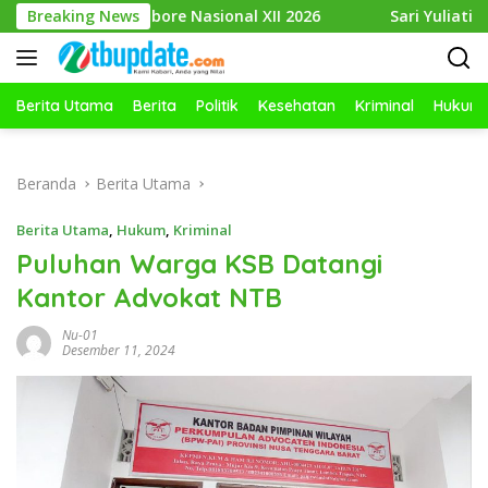
Langsung
ambore Nasional XII 2026
Breaking News
Sari Yuliati: Bonus Demograf
ke
konten
Berita Utama
Berita
Politik
Kesehatan
Kriminal
Hukum
Beranda
Berita Utama
Berita Utama
,
Hukum
,
Kriminal
Puluhan Warga KSB Datangi
Kantor Advokat NTB
Nu-01
Desember 11, 2024