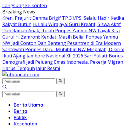
Langsung ke konten
Breaking News
Kren, Prajurit Denma Brigif TP 31/PS, Selalu Hadir Ketika
Rakyat Butuh
H. Lalu Wirajaya: Guru Kreatif, Siswa Aktif
Dan Ramah Anak, Itulah Ponpes Yanmu NW Layak Kita
Gurui
H. Zamroni: Kendati Masih Belia, Ponpes Yanmu
NW Jadi Contoh Dan Benteng Pesantren di Era Modern
Santriwati Ponpes Darul Muhibbin NW Mispalah, Dikirim
Ikuti Ajang Jambore Nasional XII 2026
Sari Yuliati: Bonus
Demografi Jadi Peluang Emas Indonesia, Pekerja Migran
Harus Tempuh Jalur Resmi
Berita Utama
Berita
Politik
Kesehatan