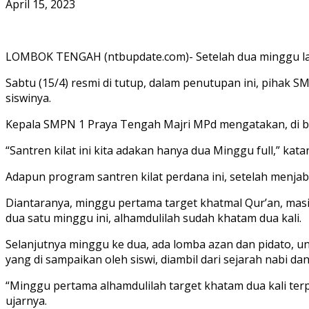
April 15, 2023
LOMBOK TENGAH (ntbupdate.com)- Setelah dua minggu la
Sabtu (15/4) resmi di tutup, dalam penutupan ini, piha
siswinya.
Kepala SMPN 1 Praya Tengah Majri MPd mengatakan, di bu
“Santren kilat ini kita adakan hanya dua Minggu full,” kata
Adapun program santren kilat perdana ini, setelah menjab
Diantaranya, minggu pertama target khatmal Qur’an, masi
dua satu minggu ini, alhamdulilah sudah khatam dua kali.
Selanjutnya minggu ke dua, ada lomba azan dan pidato, un
yang di sampaikan oleh siswi, diambil dari sejarah nabi dan
“Minggu pertama alhamdulilah target khatam dua kali te
ujarnya.