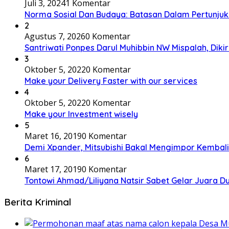
Juli 3, 2024
1 Komentar
Norma Sosial Dan Budaya: Batasan Dalam Pertunju
2
Agustus 7, 2026
0 Komentar
Santriwati Ponpes Darul Muhibbin NW Mispalah, Dikir
3
Oktober 5, 2022
0 Komentar
Make your Delivery Faster with our services
4
Oktober 5, 2022
0 Komentar
Make your Investment wisely
5
Maret 16, 2019
0 Komentar
Demi Xpander, Mitsubishi Bakal Mengimpor Kembali
6
Maret 17, 2019
0 Komentar
Tontowi Ahmad/Liliyana Natsir Sabet Gelar Juara D
Berita Kriminal