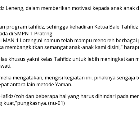
idz Leneng, dalam memberikan motivasi kepada anak anak 
an program tahfidz, sehingga kehadiran Ketua Bale Tahfi
ada di SMPN 1 Pratrng.
i di MAN 1 Loteng,nl namun telah mampu menoreh berbagai 
bisa membangkitkan semangat anak-anak kami disini,” harap
kelas khusus yakni kelas Tahfidz untuk lebih meningkatkan
wati.
melia mengatakan, mengisi kegiatan ini, pihaknya sengaja 
pat antara lain metode Yaman.
on Hafidz/zoh dan beberapa hal yang harus dihindari pada m
g kuat,”pungkasnya. (nu-01)