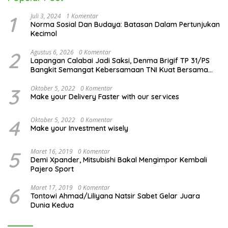
1
Juli 3, 2024
1 Komentar
Norma Sosial Dan Budaya: Batasan Dalam Pertunjukan
Kecimol
2
Agustus 6, 2026
0 Komentar
Lapangan Calabai Jadi Saksi, Denma Brigif TP 31/PS
Bangkit Semangat Kebersamaan TNI Kuat Bersama
Rakyat
3
Oktober 5, 2022
0 Komentar
Make your Delivery Faster with our services
4
Oktober 5, 2022
0 Komentar
Make your Investment wisely
5
Maret 16, 2019
0 Komentar
Demi Xpander, Mitsubishi Bakal Mengimpor Kembali
Pajero Sport
6
Maret 17, 2019
0 Komentar
Tontowi Ahmad/Liliyana Natsir Sabet Gelar Juara
Dunia Kedua