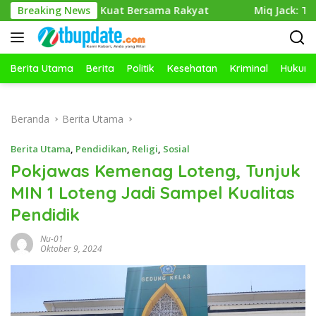
Langsung
NI Kuat Bersama Rakyat
Breaking News
Miq Jack: Terimakasih Miq Ari
ke
konten
Berita Utama
Berita
Politik
Kesehatan
Kriminal
Hukum
Beranda
Berita Utama
Berita Utama
,
Pendidikan
,
Religi
,
Sosial
Pokjawas Kemenag Loteng, Tunjuk
MIN 1 Loteng Jadi Sampel Kualitas
Pendidik
Nu-01
Oktober 9, 2024