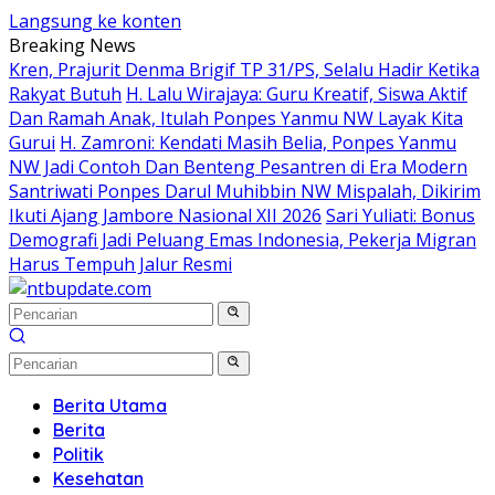
Langsung ke konten
Breaking News
Kren, Prajurit Denma Brigif TP 31/PS, Selalu Hadir Ketika
Rakyat Butuh
H. Lalu Wirajaya: Guru Kreatif, Siswa Aktif
Dan Ramah Anak, Itulah Ponpes Yanmu NW Layak Kita
Gurui
H. Zamroni: Kendati Masih Belia, Ponpes Yanmu
NW Jadi Contoh Dan Benteng Pesantren di Era Modern
Santriwati Ponpes Darul Muhibbin NW Mispalah, Dikirim
Ikuti Ajang Jambore Nasional XII 2026
Sari Yuliati: Bonus
Demografi Jadi Peluang Emas Indonesia, Pekerja Migran
Harus Tempuh Jalur Resmi
Berita Utama
Berita
Politik
Kesehatan