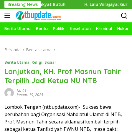
Langsung
 Ketika Rakyat Butuh
Breaking News
H. Lalu Wirajaya: Guru Kreatif, S
ke
konten
Berita Utama
Berita
Politik
Kesehatan
Kriminal
Hukum
Beranda
Berita Utama
Berita Utama
,
Religi
,
Sosial
Lanjutkan, KH. Prof Masnun Tahir
Terpilih Jadi Ketua NU NTB
Nu-01
Januari 19, 2025
Lombok Tengah (ntbupdate.com)- Sukses bawa
perubahan bagi Organisasi Nahdlatul Ulama’ di NTB,
Prof. Masnun Tahir secara aklamasi kembali terpilih
sebagai ketua Tanfizdiyah PWNU NTB, masa bakti