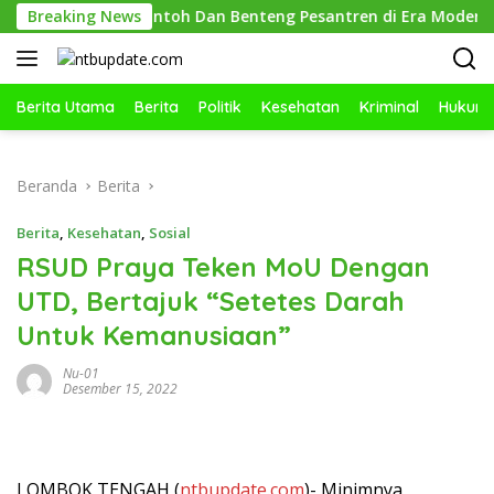
Langsung
W Jadi Contoh Dan Benteng Pesantren di Era Modern
Breaking News
Sa
ke
konten
Berita Utama
Berita
Politik
Kesehatan
Kriminal
Hukum
Beranda
Berita
Berita
,
Kesehatan
,
Sosial
RSUD Praya Teken MoU Dengan
UTD, Bertajuk “Setetes Darah
Untuk Kemanusiaan”
Nu-01
Desember 15, 2022
LOMBOK TENGAH (
ntbupdate.com
)- Minimnya