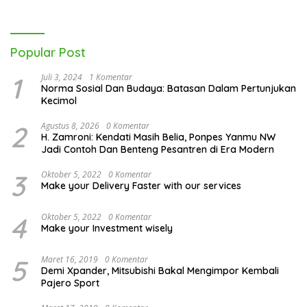
Popular Post
1
Juli 3, 2024
1 Komentar
Norma Sosial Dan Budaya: Batasan Dalam Pertunjukan
Kecimol
2
Agustus 8, 2026
0 Komentar
H. Zamroni: Kendati Masih Belia, Ponpes Yanmu NW
Jadi Contoh Dan Benteng Pesantren di Era Modern
3
Oktober 5, 2022
0 Komentar
Make your Delivery Faster with our services
4
Oktober 5, 2022
0 Komentar
Make your Investment wisely
5
Maret 16, 2019
0 Komentar
Demi Xpander, Mitsubishi Bakal Mengimpor Kembali
Pajero Sport