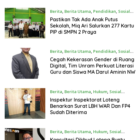
Berita
,
Berita Utama
,
Pendidikan
,
Sosial
Agustus 4, 2026
Pastikan Tak Ada Anak Putus
Sekolah, Miq Ari Salurkan 277 Kartu
PIP di SMPN 2 Praya
Berita
,
Berita Utama
,
Pendidikan
,
Sosial
Agustus 4, 2026
Cegah Kekerasan Gender di Ruang
Digital, Tim Unram Perkuat Literasi
Guru dan Siswa MA Darul Aminin NW
Berita
,
Berita Utama
,
Hukum
,
Sosial
Agustus 3, 2026
Inspektur Inspektorat Loteng
Benarkan Surat LBH WAR Dan FP4
Sudah Diterima
Berita
,
Berita Utama
,
Hukum
,
Sosial
Agustus 3, 2026
Konsultasi Dikbud Loteng Buntu,