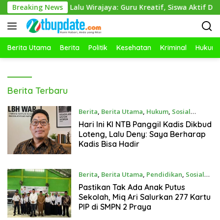
Langsung
H. Lalu Wirajaya: Guru Kreatif, Siswa Aktif Dan Ramah Ana
Breaking News
ke
konten
Berita Utama
Berita
Politik
Kesehatan
Kriminal
Hukum
ntbupdate.com
Berita Terbaru
Berita
,
Berita Utama
,
Hukum
,
Sosial
Agustus 5, 2026
Hari Ini KI NTB Panggil Kadis Dikbud
Loteng, Lalu Deny: Saya Berharap
Kadis Bisa Hadir
Berita
,
Berita Utama
,
Pendidikan
,
Sosial
Agustus 4, 2026
Pastikan Tak Ada Anak Putus
Sekolah, Miq Ari Salurkan 277 Kartu
PIP di SMPN 2 Praya