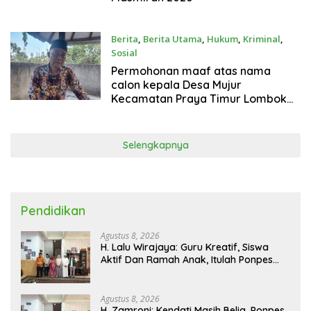
Berita
,
Berita Utama
,
Hukum
,
Kriminal
,
Sosial
Agustus 1, 2026
Permohonan maaf atas nama
calon kepala Desa Mujur
Kecamatan Praya Timur Lombok
Tengah
Selengkapnya
Pendidikan
Agustus 8, 2026
H. Lalu Wirajaya: Guru Kreatif, Siswa
Aktif Dan Ramah Anak, Itulah Ponpes
Yanmu NW Layak Kita Gurui
Agustus 8, 2026
H. Zamroni: Kendati Masih Belia, Ponpes