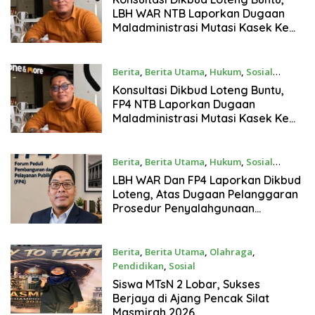
LBH WAR NTB Laporkan Dugaan
Maladministrasi Mutasi Kasek Ke
Ombudsman
Berita
,
Berita Utama
,
Hukum
,
Sosial
Agustus 3, 2026
Konsultasi Dikbud Loteng Buntu,
FP4 NTB Laporkan Dugaan
Maladministrasi Mutasi Kasek Ke
Ombudsman
Berita
,
Berita Utama
,
Hukum
,
Sosial
Agustus 2, 2026
LBH WAR Dan FP4 Laporkan Dikbud
Loteng, Atas Dugaan Pelanggaran
Prosedur Penyalahgunaan
Wewenang Dan Maladministrasi
Mutasi Kasek
Berita
,
Berita Utama
,
Olahraga
,
Pendidikan
,
Sosial
Agustus 1, 2026
Siswa MTsN 2 Lobar, Sukses
Berjaya di Ajang Pencak Silat
Masmirah 2026