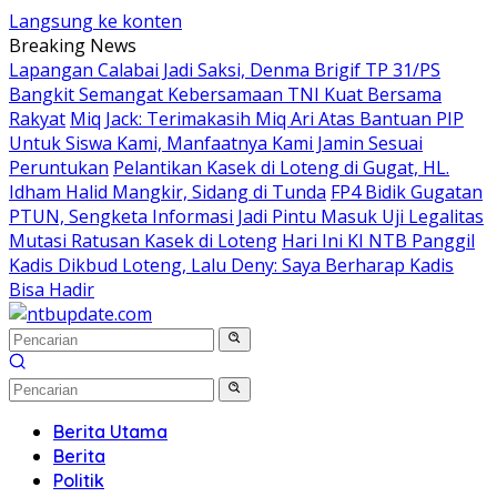
Langsung ke konten
Breaking News
Lapangan Calabai Jadi Saksi, Denma Brigif TP 31/PS
Bangkit Semangat Kebersamaan TNI Kuat Bersama
Rakyat
Miq Jack: Terimakasih Miq Ari Atas Bantuan PIP
Untuk Siswa Kami, Manfaatnya Kami Jamin Sesuai
Peruntukan
Pelantikan Kasek di Loteng di Gugat, HL.
Idham Halid Mangkir, Sidang di Tunda
FP4 Bidik Gugatan
PTUN, Sengketa Informasi Jadi Pintu Masuk Uji Legalitas
Mutasi Ratusan Kasek di Loteng
Hari Ini KI NTB Panggil
Kadis Dikbud Loteng, Lalu Deny: Saya Berharap Kadis
Bisa Hadir
Berita Utama
Berita
Politik