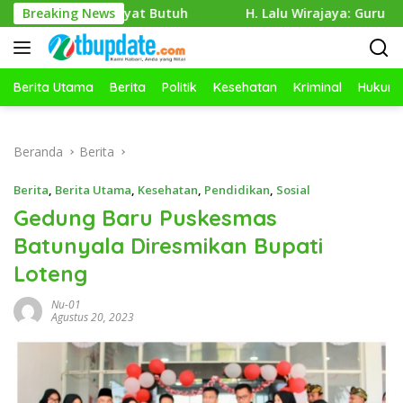
Langsung
Rakyat Butuh
Breaking News
H. Lalu Wirajaya: Guru Kreatif, Siswa Akt
ke
konten
Berita Utama
Berita
Politik
Kesehatan
Kriminal
Hukum
Beranda
Berita
Berita
,
Berita Utama
,
Kesehatan
,
Pendidikan
,
Sosial
Gedung Baru Puskesmas
Batunyala Diresmikan Bupati
Loteng
Nu-01
Agustus 20, 2023