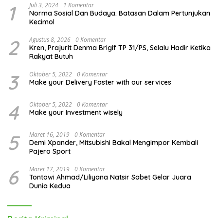
1
Juli 3, 2024
1 Komentar
Norma Sosial Dan Budaya: Batasan Dalam Pertunjukan
Kecimol
2
Agustus 8, 2026
0 Komentar
Kren, Prajurit Denma Brigif TP 31/PS, Selalu Hadir Ketika
Rakyat Butuh
3
Oktober 5, 2022
0 Komentar
Make your Delivery Faster with our services
4
Oktober 5, 2022
0 Komentar
Make your Investment wisely
5
Maret 16, 2019
0 Komentar
Demi Xpander, Mitsubishi Bakal Mengimpor Kembali
Pajero Sport
6
Maret 17, 2019
0 Komentar
Tontowi Ahmad/Liliyana Natsir Sabet Gelar Juara
Dunia Kedua