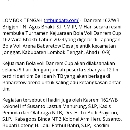
LOMBOK TENGAH (
ntbupdate.com
)- Danrem 162/WB
Brigjen TNI Agus Bhakti,S.I.P,M.IP, M.Han secara resmi
membuka Turnamen Kejuaraan Bola Voli Danrem Cup
162 Wira Bhakti Tahun 2023 yang digelar di Lapangan
Bola Voli Arena Babaretow Desa Jelantik Kecamatan
Jonggat, Kabupaten Lombok Tengah, Ahad (10/9).
Kejuaraan Bola voli Danrem Cup akan dilaksanakan
selama 9 hari dengan jumlah peserta sebanyak 12 tim
terdiri dari tim Bali dan NTB yang akan berlaga di
Babaretow arena untuk saling adu ketangkasan antar
tim.
Kegiatan tersebut di hadiri juga oleh Kasrem 162/WB
Kolonel Inf Susanto Lastua Manurung, S.I.P, Kadis
Pemuda dan Olahraga NTB, Drs. H. Tri Budi Prayitno,
S.I.P, Kabagops Binda NTB Kolonel Arm Heru Susanto,
Bupati Loteng H. Lalu. Pathul Bahri, S.I.P, Kasdim