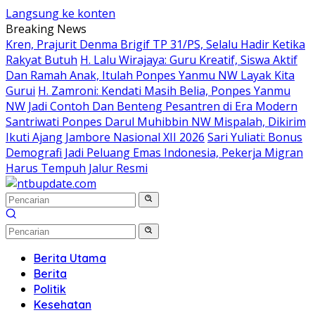
Langsung ke konten
Breaking News
Kren, Prajurit Denma Brigif TP 31/PS, Selalu Hadir Ketika
Rakyat Butuh
H. Lalu Wirajaya: Guru Kreatif, Siswa Aktif
Dan Ramah Anak, Itulah Ponpes Yanmu NW Layak Kita
Gurui
H. Zamroni: Kendati Masih Belia, Ponpes Yanmu
NW Jadi Contoh Dan Benteng Pesantren di Era Modern
Santriwati Ponpes Darul Muhibbin NW Mispalah, Dikirim
Ikuti Ajang Jambore Nasional XII 2026
Sari Yuliati: Bonus
Demografi Jadi Peluang Emas Indonesia, Pekerja Migran
Harus Tempuh Jalur Resmi
Berita Utama
Berita
Politik
Kesehatan