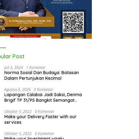
ular Post
Juli 3, 2024
1 Komentar
Norma Sosial Dan Budaya: Batasan
Dalam Pertunjukan Kecimol
Agustus 6, 2026
0 Komentar
Lapangan Calabai Jadi Saksi, Denma
Brigif TP 31/PS Bangkit Semangat
Kebersamaan TNI Kuat Bersama Rakyat
Oktober 5, 2022
0 Komentar
Make your Delivery Faster with our
services
Oktober 5, 2022
0 Komentar
Make your Investment wisely