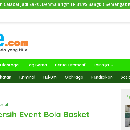
enma Brigif TP 31/PS Bangkit Semangat Kebersamaan TNI Kuat
Olahraga
Tag Berita
Berita Otomotif
Lainnya
hatan
Kriminal
Hukum
Olahraga
Pendidikan
Sosi
P
osial
rsih Event Bola Basket