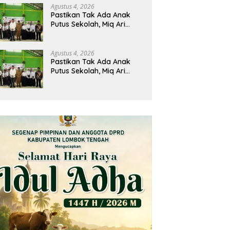
Peruntukan
Agustus 4, 2026
Pastikan Tak Ada Anak
Putus Sekolah, Miq Ari
Salurkan 277 Kartu PIP di
SMPN 2 Praya
Agustus 4, 2026
Pastikan Tak Ada Anak
Putus Sekolah, Miq Ari
Salurkan 277 Kartu PIP di
SMPN 2 Praya