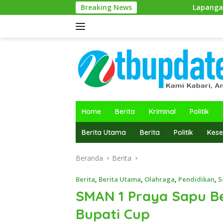
Langsung
Breaking News
Lapangan Calabai Jadi Saksi, D
ke
konten
Home
Berita
Kriminal
Politik
Berita Utama
Berita
Politik
Kese
Beranda
Berita
Berita
,
Berita Utama
,
Olahraga
,
Pendidikan
,
S
SMAN 1 Praya Sapu Be
Bupati Cup