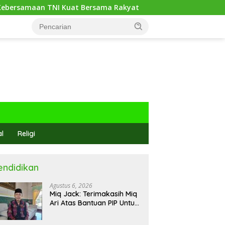
 Bersama Rakyat
Miq Jack: Terimakasih Miq Ari Atas B
al
Religi
endidikan
Agustus 6, 2026
Miq Jack: Terimakasih Miq
Ari Atas Bantuan PIP Untuk
Siswa Kami, Manfaatnya
Kami Jamin Sesuai