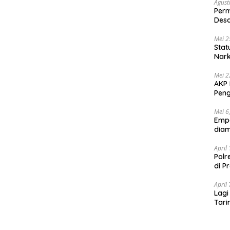
Agust
Per
Des
Ten
Mei 2
Stat
Nar
Mei 2
AKP 
Peng
Mei 6
Emp
diam
April
Polr
di P
April
Lagi
Tari
Shab