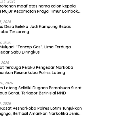
us 1, 2026
mohonan maaf atas nama calon kepala
a Mujur Kecamatan Praya Timur Lombok
gah
5, 2026
us Desa Beleka Jadi ‎Kampung Bebas
koba Tercoreng
2, 2026
Mulyadi “Tancap Gas”, Lima Terduga
edar Sabu Diringkus
, 2026
at Terduga Pelaku Pengedar Narkoba
ankan Resnarkoba Polres Loteng
 16, 2026
es Loteng Selidiki Dugaan Pemalsuan Surat
raya Barat, Terlapor Berinisial MND
 7, 2026
 Kasat Resnarkoba Polres Lotim Tunjukkan
ngnya, Berhasil Amankan Narkotika Jenis
u 1.080 Gram