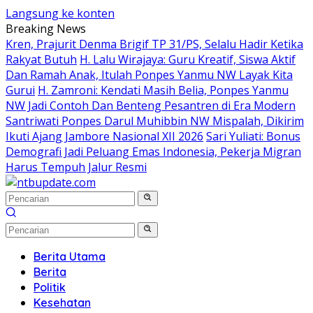
Langsung ke konten
Breaking News
Kren, Prajurit Denma Brigif TP 31/PS, Selalu Hadir Ketika
Rakyat Butuh
H. Lalu Wirajaya: Guru Kreatif, Siswa Aktif
Dan Ramah Anak, Itulah Ponpes Yanmu NW Layak Kita
Gurui
H. Zamroni: Kendati Masih Belia, Ponpes Yanmu
NW Jadi Contoh Dan Benteng Pesantren di Era Modern
Santriwati Ponpes Darul Muhibbin NW Mispalah, Dikirim
Ikuti Ajang Jambore Nasional XII 2026
Sari Yuliati: Bonus
Demografi Jadi Peluang Emas Indonesia, Pekerja Migran
Harus Tempuh Jalur Resmi
Berita Utama
Berita
Politik
Kesehatan