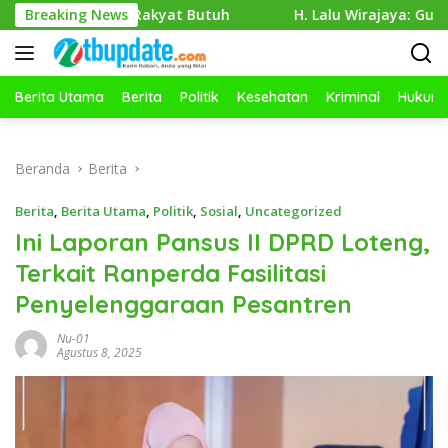
Langsung
tika Rakyat Butuh
Breaking News
H. Lalu Wirajaya: Guru Kreatif, Sisw
ke
konten
Berita Utama
Berita
Politik
Kesehatan
Kriminal
Hukum
Beranda
Berita
Berita
,
Berita Utama
,
Politik
,
Sosial
,
Uncategorized
Ini Laporan Pansus II DPRD Loteng,
Terkait Ranperda Fasilitasi
Penyelenggaraan Pesantren
Nu-01
Agustus 8, 2025