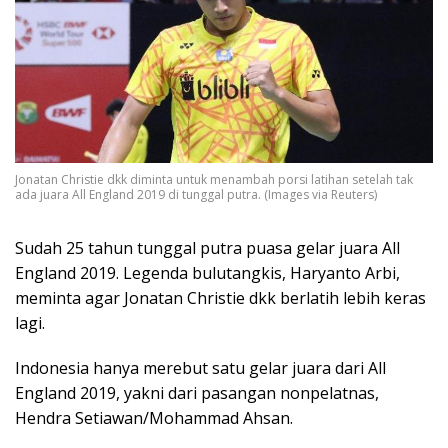
Jonatan Christie dkk diminta untuk menambah porsi latihan setelah tak
ada juara All England 2019 di tunggal putra. (Images via Reuters)
Sudah 25 tahun tunggal putra puasa gelar juara All
England 2019. Legenda bulutangkis, Haryanto Arbi,
meminta agar Jonatan Christie dkk berlatih lebih keras
lagi.
Indonesia hanya merebut satu gelar juara dari All
England 2019, yakni dari pasangan nonpelatnas,
Hendra Setiawan/Mohammad Ahsan.