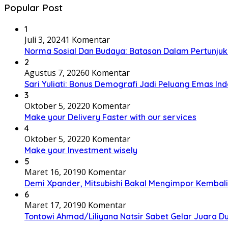
Popular Post
1
Juli 3, 2024
1 Komentar
Norma Sosial Dan Budaya: Batasan Dalam Pertunju
2
Agustus 7, 2026
0 Komentar
Sari Yuliati: Bonus Demografi Jadi Peluang Emas In
3
Oktober 5, 2022
0 Komentar
Make your Delivery Faster with our services
4
Oktober 5, 2022
0 Komentar
Make your Investment wisely
5
Maret 16, 2019
0 Komentar
Demi Xpander, Mitsubishi Bakal Mengimpor Kembali
6
Maret 17, 2019
0 Komentar
Tontowi Ahmad/Liliyana Natsir Sabet Gelar Juara D