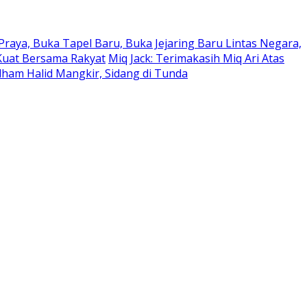
raya, Buka Tapel Baru, Buka Jejaring Baru Lintas Negara,
Kuat Bersama Rakyat
Miq Jack: Terimakasih Miq Ari Atas
Idham Halid Mangkir, Sidang di Tunda