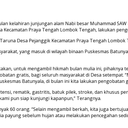
lan kelahiran junjungan alam Nabi besar Muhammad SAW at
la Kecamatan Praya Tengah Lombok Tengah, lakukan pengo
g Taruna Desa Pejanggik Kecamatan Praya Tengah Lombok 
yarakat, yang masuk di wilayah binaan Puskesmas Batunyal
takan, untuk mengambil hikmah bulan mulia ini, pihaknya
tan gratis, bagi seluruh masyarakat di Desa setempat. “M
uskesmas Batunyala, di bulan ini kita lakukan pengobatan g
tensi, rematik, gastritis, batuk pilek, stroke, dan khusus pe
 kami pun siap kunjungi kapanpun,” Terangnya.
anyak 60 orang. “Selain mengambil berkah, kita juga bert
dia payung sebelum hujan atau melakukan pencegahan sedi