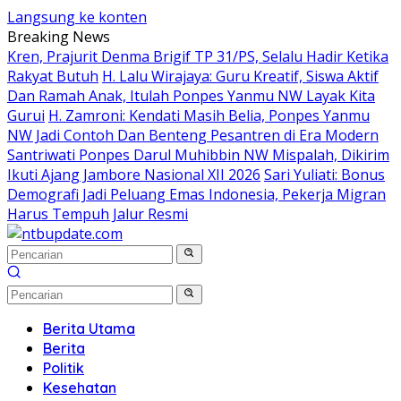
Langsung ke konten
Breaking News
Kren, Prajurit Denma Brigif TP 31/PS, Selalu Hadir Ketika
Rakyat Butuh
H. Lalu Wirajaya: Guru Kreatif, Siswa Aktif
Dan Ramah Anak, Itulah Ponpes Yanmu NW Layak Kita
Gurui
H. Zamroni: Kendati Masih Belia, Ponpes Yanmu
NW Jadi Contoh Dan Benteng Pesantren di Era Modern
Santriwati Ponpes Darul Muhibbin NW Mispalah, Dikirim
Ikuti Ajang Jambore Nasional XII 2026
Sari Yuliati: Bonus
Demografi Jadi Peluang Emas Indonesia, Pekerja Migran
Harus Tempuh Jalur Resmi
Berita Utama
Berita
Politik
Kesehatan