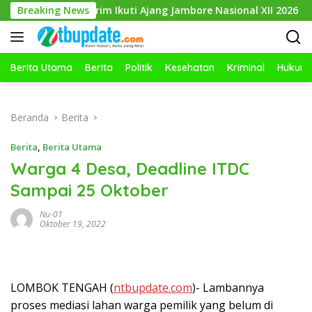
Langsung
ispalah, Dikirim Ikuti Ajang Jambore Nasional XII 2026
Breaking News
ke
konten
Berita Utama
Berita
Politik
Kesehatan
Kriminal
Hukum
Beranda
Berita
Berita
,
Berita Utama
Warga 4 Desa, Deadline ITDC
Sampai 25 Oktober
Nu-01
Oktober 19, 2022
LOMBOK TENGAH (
ntbupdate.com
)- Lambannya
proses mediasi lahan warga pemilik yang belum di