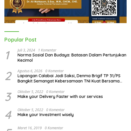
Popular Post
1
Juli 3, 2024
1 Komentar
Norma Sosial Dan Budaya: Batasan Dalam Pertunjukan
Kecimol
2
Agustus 6, 2026
0 Komentar
Lapangan Calabai Jadi Saksi, Denma Brigif TP 31/PS
Bangkit Semangat Kebersamaan TNI Kuat Bersama
Rakyat
3
Oktober 5, 2022
0 Komentar
Make your Delivery Faster with our services
4
Oktober 5, 2022
0 Komentar
Make your Investment wisely
Maret 16, 2019
0 Komentar