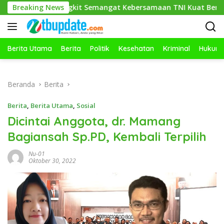
Langsung
 Bangkit Semangat Kebersamaan TNI Kuat Bersama Rakyat
Breaking News
ke
konten
Berita Utama
Berita
Politik
Kesehatan
Kriminal
Hukum
Beranda
Berita
Berita
,
Berita Utama
,
Sosial
Dicintai Anggota, dr. Mamang
Bagiansah Sp.PD, Kembali Terpilih
Nu-01
Oktober 30, 2022