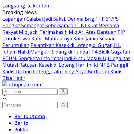
Langsung ke konten
Breaking News
Lapangan Calabai Jadi Saksi, Denma Brigif TP 31/PS
Bangkit Semangat Kebersamaan TNI Kuat Bersama
Rakyat
Miq Jack: Terimakasih Miq Ari Atas Bantuan PIP
Untuk Siswa Kami, Manfaatnya Kami Jamin Sesuai
Peruntukan
Pelantikan Kasek di Loteng di Gugat, HL.
Idham Halid Mangkir, Sidang di Tunda
FP4 Bidik Gugatan
PTUN, Sengketa Informasi Jadi Pintu Masuk Uji Legalitas
Mutasi Ratusan Kasek di Loteng
Hari Ini KI NTB Panggil
Kadis Dikbud Loteng, Lalu Deny: Saya Berharap Kadis
Bisa Hadir
Berita Utama
Berita
Politik