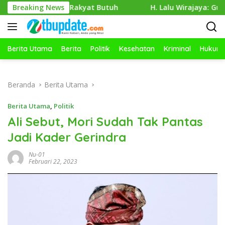
Langsung
etika Rakyat Butuh
Breaking News
H. Lalu Wirajaya: Guru Kreatif, Sis
ke
konten
Berita Utama
Berita
Politik
Kesehatan
Kriminal
Hukum
Beranda
Berita Utama
Berita Utama
,
Politik
Ali Sebut, Mori Sudah Tak Pantas
Jadi Kader Gerindra
Nu-01
Februari 22, 2023