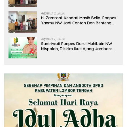
Yanmu NW Layak Kita Gurui
Agustus 8, 2026
H. Zamroni: Kendati Masih Belia, Ponpes
Yanmu NW Jadi Contoh Dan Benteng
Pesantren di Era Modern
Agustus 7, 2026
Santriwati Ponpes Darul Muhibbin NW
Mispalah, Dikirim Ikuti Ajang Jambore
Nasional XII 2026