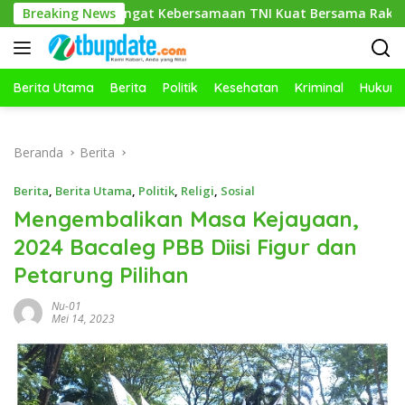
Langsung
Semangat Kebersamaan TNI Kuat Bersama Rakyat
Breaking News
Miq Ja
ke
konten
Berita Utama
Berita
Politik
Kesehatan
Kriminal
Hukum
Beranda
Berita
Berita
,
Berita Utama
,
Politik
,
Religi
,
Sosial
Mengembalikan Masa Kejayaan,
2024 Bacaleg PBB Diisi Figur dan
Petarung Pilihan
Nu-01
Mei 14, 2023