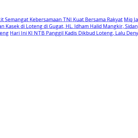
gkit Semangat Kebersamaan TNI Kuat Bersama Rakyat
Miq J
an Kasek di Loteng di Gugat, HL. Idham Halid Mangkir, Sida
teng
Hari Ini KI NTB Panggil Kadis Dikbud Loteng, Lalu Deny