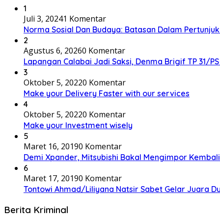
1
Juli 3, 2024
1 Komentar
Norma Sosial Dan Budaya: Batasan Dalam Pertunju
2
Agustus 6, 2026
0 Komentar
Lapangan Calabai Jadi Saksi, Denma Brigif TP 31
3
Oktober 5, 2022
0 Komentar
Make your Delivery Faster with our services
4
Oktober 5, 2022
0 Komentar
Make your Investment wisely
5
Maret 16, 2019
0 Komentar
Demi Xpander, Mitsubishi Bakal Mengimpor Kembali
6
Maret 17, 2019
0 Komentar
Tontowi Ahmad/Liliyana Natsir Sabet Gelar Juara D
Berita Kriminal