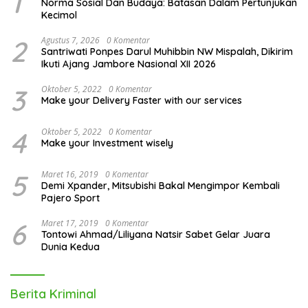
1
Norma Sosial Dan Budaya: Batasan Dalam Pertunjukan
Kecimol
2
Agustus 7, 2026
0 Komentar
Santriwati Ponpes Darul Muhibbin NW Mispalah, Dikirim
Ikuti Ajang Jambore Nasional XII 2026
3
Oktober 5, 2022
0 Komentar
Make your Delivery Faster with our services
4
Oktober 5, 2022
0 Komentar
Make your Investment wisely
5
Maret 16, 2019
0 Komentar
Demi Xpander, Mitsubishi Bakal Mengimpor Kembali
Pajero Sport
6
Maret 17, 2019
0 Komentar
Tontowi Ahmad/Liliyana Natsir Sabet Gelar Juara
Dunia Kedua
Berita Kriminal