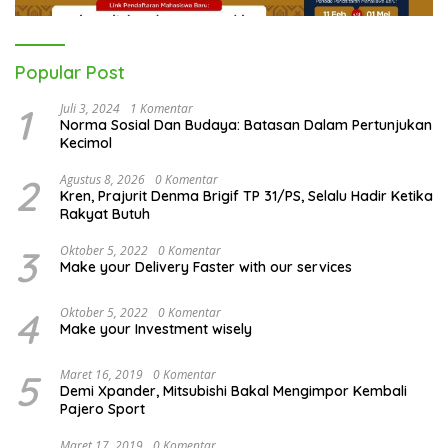
Popular Post
1
Juli 3, 2024
1 Komentar
Norma Sosial Dan Budaya: Batasan Dalam Pertunjukan
Kecimol
2
Agustus 8, 2026
0 Komentar
Kren, Prajurit Denma Brigif TP 31/PS, Selalu Hadir Ketika
Rakyat Butuh
3
Oktober 5, 2022
0 Komentar
Make your Delivery Faster with our services
4
Oktober 5, 2022
0 Komentar
Make your Investment wisely
5
Maret 16, 2019
0 Komentar
Demi Xpander, Mitsubishi Bakal Mengimpor Kembali
Pajero Sport
Maret 17, 2019
0 Komentar