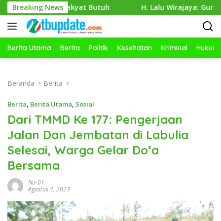
Langsung
tika Rakyat Butuh
Breaking News
H. Lalu Wirajaya: Guru Kreatif, Sisw
ke
konten
Berita Utama
Berita
Politik
Kesehatan
Kriminal
Hukum
Beranda
Berita
Berita
,
Berita Utama
,
Sosial
Dari TMMD Ke 177: Pengerjaan
Jalan Dan Jembatan di Labulia
Selesai, Warga Gelar Do’a
Bersama
Nu-01
Agustus 7, 2023