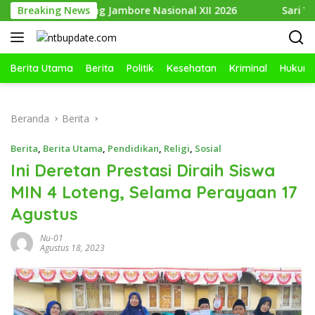
Langsung
uti Ajang Jambore Nasional XII 2026
Breaking News
Sari Yuliati: Bon
ke
konten
Berita Utama
Berita
Politik
Kesehatan
Kriminal
Hukum
Beranda
Berita
Berita
,
Berita Utama
,
Pendidikan
,
Religi
,
Sosial
Ini Deretan Prestasi Diraih Siswa
MIN 4 Loteng, Selama Perayaan 17
Agustus
Nu-01
Agustus 18, 2023