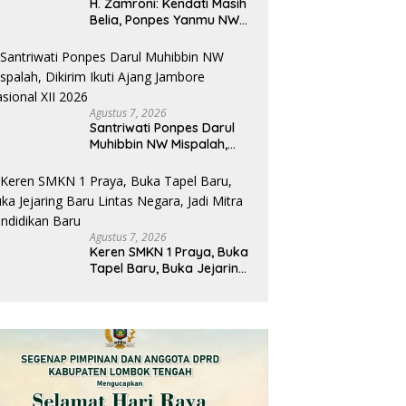
H. Zamroni: Kendati Masih
Belia, Ponpes Yanmu NW
Jadi Contoh Dan Benteng
Pesantren di Era Modern
Agustus 7, 2026
Santriwati Ponpes Darul
Muhibbin NW Mispalah,
Dikirim Ikuti Ajang
Jambore Nasional XII 2026
Agustus 7, 2026
Keren SMKN 1 Praya, Buka
Tapel Baru, Buka Jejaring
Baru Lintas Negara, Jadi
Mitra Pendidikan Baru