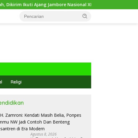
ang Jambore Nasional XII 2026
Sari Yuliati: Bonus Demo
al
Religi
endidikan
Agustus 8, 2026