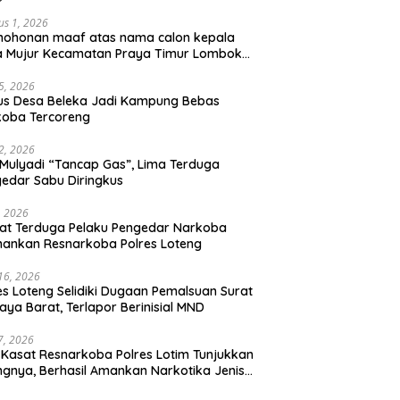
us 1, 2026
mohonan maaf atas nama calon kepala
a Mujur Kecamatan Praya Timur Lombok
gah
5, 2026
us Desa Beleka Jadi ‎Kampung Bebas
koba Tercoreng
2, 2026
Mulyadi “Tancap Gas”, Lima Terduga
edar Sabu Diringkus
, 2026
at Terduga Pelaku Pengedar Narkoba
ankan Resnarkoba Polres Loteng
 16, 2026
es Loteng Selidiki Dugaan Pemalsuan Surat
raya Barat, Terlapor Berinisial MND
 7, 2026
 Kasat Resnarkoba Polres Lotim Tunjukkan
ngnya, Berhasil Amankan Narkotika Jenis
u 1.080 Gram