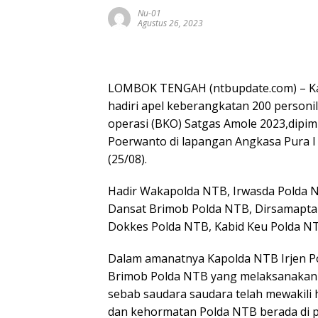
Nu-01
Agustus 26, 2023
LOMBOK TENGAH (ntbupdate.com) – Ka
hadiri apel keberangkatan 200 person
operasi (BKO) Satgas Amole 2023,dipim
Poerwanto di lapangan Angkasa Pura I 
(25/08).
Hadir Wakapolda NTB, Irwasda Polda N
Dansat Brimob Polda NTB, Dirsamapta 
Dokkes Polda NTB, Kabid Keu Polda NT
Dalam amanatnya Kapolda NTB Irjen P
Brimob Polda NTB yang melaksanakan 
sebab saudara saudara telah mewakili 
dan kehormatan Polda NTB berada di p