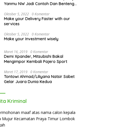
Yanmu NW Jadi Contoh Dan Benteng
Pesantren di Era Modern
Oktober 5, 2022
0 Komentar
Make your Delivery Faster with our
services
Oktober 5, 2022
0 Komentar
Make your Investment wisely
Maret 16, 2019
0 Komentar
Demi Xpander, Mitsubishi Bakal
Mengimpor Kembali Pajero Sport
Maret 17, 2019
0 Komentar
Tontowi Ahmad/Liliyana Natsir Sabet
Gelar Juara Dunia Kedua
ita Kriminal