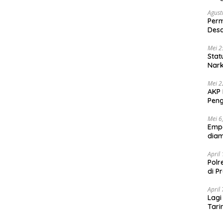
Agust
Per
Des
Ten
Mei 2
Stat
Nar
Mei 2
AKP 
Peng
Mei 6
Emp
diam
April
Polr
di P
April
Lagi
Tari
Shab