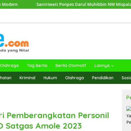
Santriwati Ponpes Darul Muhibbin NW Mispalah, Dikirim Ikuti Aj
Olahraga
Tag Berita
Berita Otomotif
Lainnya
hatan
Kriminal
Hukum
Olahraga
Pendidikan
Sosi
P
ri Pemberangkatan Personil
 Satgas Amole 2023