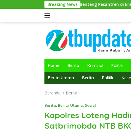
Langsung
 NW Jadi Contoh Dan Benteng Pesantren di Era Modern
Breaking News
ke
konten
Home
Berita
Kriminal
Politik
Berita Utama
Berita
Politik
Kese
Beranda
Berita
Berita
,
Berita Utama
,
Sosial
Kapolres Loteng Hadi
Satbrimobda NTB BKO