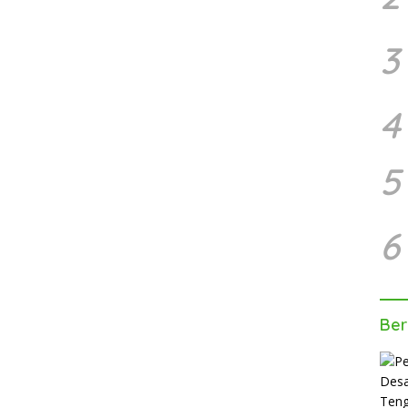
3
4
5
6
Ber