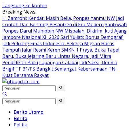
Langsung ke konten
Breaking News
H. Zamroni: Kendati Masih Belia, Ponpes Yanmu NW Jadi
Contoh Dan Benteng Pesantren di Era Modern
Santriwati
Ponpes Darul Muhibbin NW Mispalah, Dikirim Ikuti Ajang
Jambore Nasional XII 2026
Sari Yuliati: Bonus Demografi
Jadi Peluang Emas Indonesia, Pekerja Migran Harus
Tempuh Jalur Resmi
Keren SMKN 1 Praya, Buka Tapel
Baru, Buka Jejaring Baru Lintas Negara, Jadi Mitra
Pendidikan Baru
Lapangan Calabai Jadi Saksi, Denma
Brigif TP 31/PS Bangkit Semangat Kebersamaan TNI
Kuat Bersama Rakyat
Berita Utama
Berita
Politik