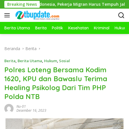
Langsung
Peluang Emas Indonesia, Pekerja Migran Harus Tempuh Jalur Res
Breaking News
ke
konten
Berita Utama
Berita
Politik
Kesehatan
Kriminal
Hukum
Beranda
Berita
Berita
,
Berita Utama
,
Hukum
,
Sosial
Polres Loteng Bersama Kodim
1620, KPU dan Bawaslu Terima
Healing Psikolog Dari Tim PHP
Polda NTB
Nu-01
Desember 16, 2023