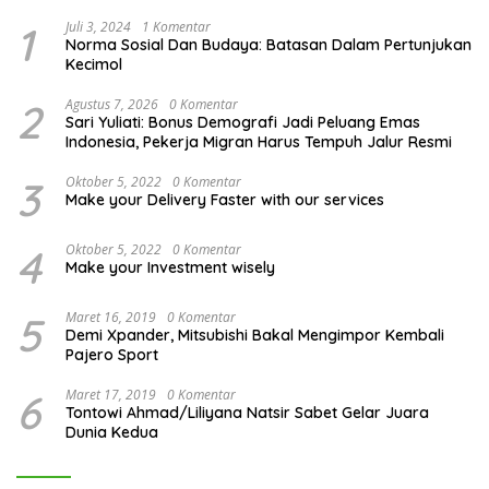
1
Juli 3, 2024
1 Komentar
Norma Sosial Dan Budaya: Batasan Dalam Pertunjukan
Kecimol
2
Agustus 7, 2026
0 Komentar
Sari Yuliati: Bonus Demografi Jadi Peluang Emas
Indonesia, Pekerja Migran Harus Tempuh Jalur Resmi
3
Oktober 5, 2022
0 Komentar
Make your Delivery Faster with our services
4
Oktober 5, 2022
0 Komentar
Make your Investment wisely
5
Maret 16, 2019
0 Komentar
Demi Xpander, Mitsubishi Bakal Mengimpor Kembali
Pajero Sport
6
Maret 17, 2019
0 Komentar
Tontowi Ahmad/Liliyana Natsir Sabet Gelar Juara
Dunia Kedua