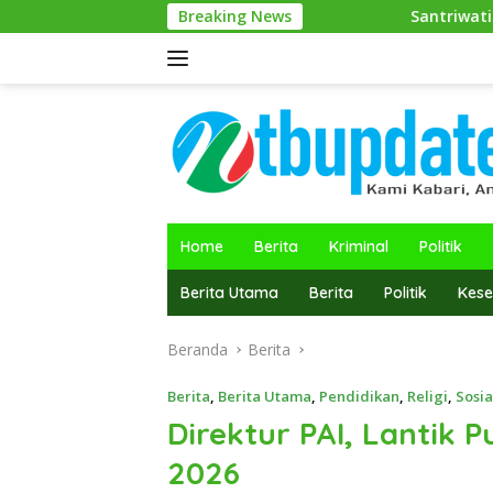
Langsung
Breaking News
Santriwati Ponpes Darul Muhibbin
ke
konten
Home
Berita
Kriminal
Politik
Berita Utama
Berita
Politik
Kese
Beranda
Berita
Berita
,
Berita Utama
,
Pendidikan
,
Religi
,
Sosia
Direktur PAI, Lantik 
2026