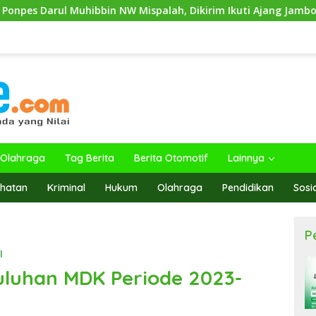
 NW Mispalah, Dikirim Ikuti Ajang Jambore Nasional XII 2026
Olahraga
Tag Berita
Berita Otomotif
Lainnya
hatan
Kriminal
Hukum
Olahraga
Pendidikan
Sosi
P
l
Puluhan MDK Periode 2023-