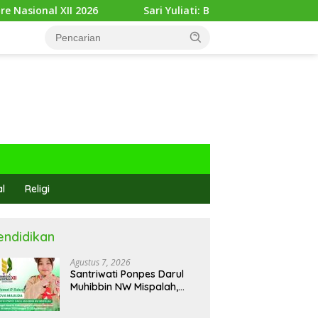
Sari Yuliati: Bonus Demografi Jadi Peluang Emas Indones
al
Religi
endidikan
Agustus 7, 2026
Santriwati Ponpes Darul
Muhibbin NW Mispalah,
Dikirim Ikuti Ajang
Jambore Nasional XII 2026