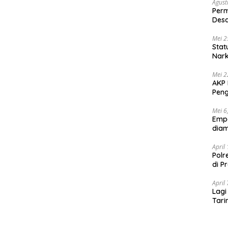
Agust
Per
Des
Ten
Mei 2
Stat
Nar
Mei 2
AKP 
Peng
Mei 6
Emp
diam
April
Polr
di P
April
Lagi
Tari
Shab