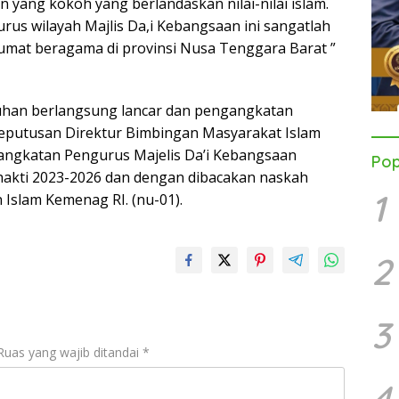
yang kokoh yang berlandaskan nilai-nilai islam.
rus wilayah Majlis Da,i Kebangsaan ini sangatlah
 umat beragama di provinsi Nusa Tenggara Barat ”
uhan berlangsung lancar dan pengangkatan
eputusan Direktur Bimbingan Masyarakat Islam
ngkatan Pengurus Majelis Da’i Kebangsaan
Pop
hakti 2023-2026 dan dengan dibacakan naskah
1
Islam Kemenag RI. (nu-01).
2
3
Ruas yang wajib ditandai
*
4