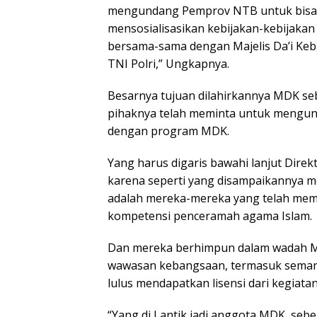
mengundang Pemprov NTB untuk bisa
mensosialisasikan kebijakan-kebijaka
bersama-sama dengan Majelis Da’i K
TNI Polri,” Ungkapnya.
Besarnya tujuan dilahirkannya MDK seba
pihaknya telah meminta untuk mengund
dengan program MDK.
Yang harus digaris bawahi lanjut Dir
karena seperti yang disampaikannya me
adalah mereka-mereka yang telah memil
kompetensi penceramah agama Islam.
Dan mereka berhimpun dalam wadah MD
wawasan kebangsaan, termasuk semang
lulus mendapatkan lisensi dari kegiat
“Yang di Lantik jadi anggota MDK, sebe