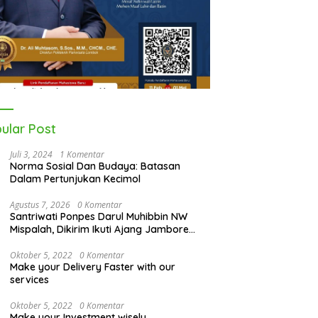
ular Post
Juli 3, 2024
1 Komentar
Norma Sosial Dan Budaya: Batasan
Dalam Pertunjukan Kecimol
Agustus 7, 2026
0 Komentar
Santriwati Ponpes Darul Muhibbin NW
Mispalah, Dikirim Ikuti Ajang Jambore
Nasional XII 2026
Oktober 5, 2022
0 Komentar
Make your Delivery Faster with our
services
Oktober 5, 2022
0 Komentar
Make your Investment wisely