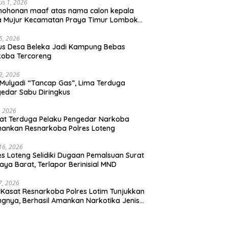
us 1, 2026
mohonan maaf atas nama calon kepala
a Mujur Kecamatan Praya Timur Lombok
gah
5, 2026
us Desa Beleka Jadi ‎Kampung Bebas
koba Tercoreng
2, 2026
Mulyadi “Tancap Gas”, Lima Terduga
edar Sabu Diringkus
, 2026
at Terduga Pelaku Pengedar Narkoba
ankan Resnarkoba Polres Loteng
 16, 2026
es Loteng Selidiki Dugaan Pemalsuan Surat
raya Barat, Terlapor Berinisial MND
 7, 2026
 Kasat Resnarkoba Polres Lotim Tunjukkan
ngnya, Berhasil Amankan Narkotika Jenis
u 1.080 Gram