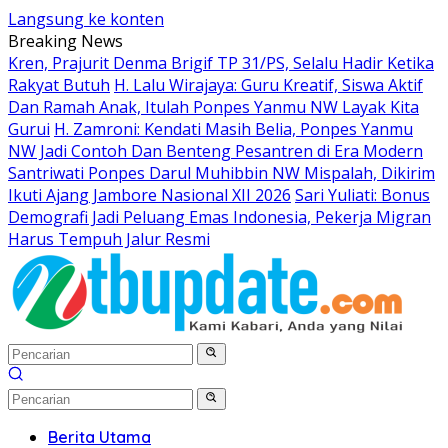
Langsung ke konten
Breaking News
Kren, Prajurit Denma Brigif TP 31/PS, Selalu Hadir Ketika
Rakyat Butuh
H. Lalu Wirajaya: Guru Kreatif, Siswa Aktif
Dan Ramah Anak, Itulah Ponpes Yanmu NW Layak Kita
Gurui
H. Zamroni: Kendati Masih Belia, Ponpes Yanmu
NW Jadi Contoh Dan Benteng Pesantren di Era Modern
Santriwati Ponpes Darul Muhibbin NW Mispalah, Dikirim
Ikuti Ajang Jambore Nasional XII 2026
Sari Yuliati: Bonus
Demografi Jadi Peluang Emas Indonesia, Pekerja Migran
Harus Tempuh Jalur Resmi
Berita Utama