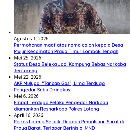
Agustus 1, 2026
Permohonan maaf atas nama calon kepala Desa
Mujur Kecamatan Praya Timur Lombok Tengah
Mei 25, 2026
Status Desa Beleka Jadi ‎Kampung Bebas Narkoba
Tercoreng
Mei 22, 2026
AKP Mulyadi “Tancap Gas”, Lima Terduga
Pengedar Sabu Diringkus
Mei 6, 2026
Empat Terduga Pelaku Pengedar Narkoba
diamankan Resnarkoba Polres Loteng
April 16, 2026
Polres Loteng Selidiki Dugaan Pemalsuan Surat di
Praya Barat, Terlapor Berinisial MND