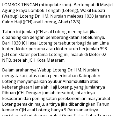
LOMBOK TENGAH (ntbupdate.com)- Bertempat di Masjid
Agung Praya Lombok Tengah (Loteng), Wakil Bupati
(Wabup) Loteng Dr. HM. Nursiah melepas 1030 Jama’ah
Calon Haji (JCH) asal Loteng, Ahad (12/5).
Tahun ini jumlah JCH asal Loteng meningkat jika
dibandingkan dengan pemberangkatan sebelumnya.
Dari 1030 JCH asal Loteng tersebut terbagi dalam Lima
kloter, kloter pertama atau kloter utuh berjumlah 393
JCH dan kloter pertama Loteng ini, masuk di kloter 02
NTB, setelah JCH Kota Mataram.
Dalam arahannya Wabup Loteng Dr. HM. Nursiah
mengatakan, atas nama pemerintahan Kabupaten
Loteng menyampaikan Syukur Alhamdulillah atas
keberangkatan Jama’ah Haji Loteng, yang jumlahnya
Ribuan JCH. Dengan jumlah tersebut, ini artinya
kesadaran dan peningkatan perekonomian masyarakat
Loteng semakin maju, artinya jika dibandingkan Tahun
kemarin CJH asal Loteng hanya 9 Ratusan artinya
perjalanan ibadah masyarakat Gumi Tatas Tuhu Trasna