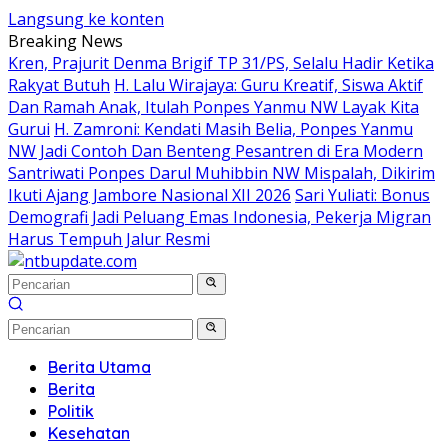
Langsung ke konten
Breaking News
Kren, Prajurit Denma Brigif TP 31/PS, Selalu Hadir Ketika
Rakyat Butuh
H. Lalu Wirajaya: Guru Kreatif, Siswa Aktif
Dan Ramah Anak, Itulah Ponpes Yanmu NW Layak Kita
Gurui
H. Zamroni: Kendati Masih Belia, Ponpes Yanmu
NW Jadi Contoh Dan Benteng Pesantren di Era Modern
Santriwati Ponpes Darul Muhibbin NW Mispalah, Dikirim
Ikuti Ajang Jambore Nasional XII 2026
Sari Yuliati: Bonus
Demografi Jadi Peluang Emas Indonesia, Pekerja Migran
Harus Tempuh Jalur Resmi
Berita Utama
Berita
Politik
Kesehatan