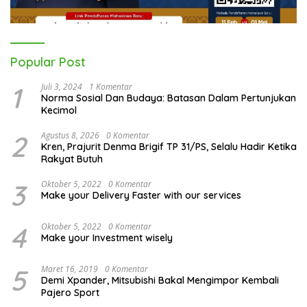
Popular Post
1
Juli 3, 2024
1 Komentar
Norma Sosial Dan Budaya: Batasan Dalam Pertunjukan
Kecimol
2
Agustus 8, 2026
0 Komentar
Kren, Prajurit Denma Brigif TP 31/PS, Selalu Hadir Ketika
Rakyat Butuh
3
Oktober 5, 2022
0 Komentar
Make your Delivery Faster with our services
4
Oktober 5, 2022
0 Komentar
Make your Investment wisely
5
Maret 16, 2019
0 Komentar
Demi Xpander, Mitsubishi Bakal Mengimpor Kembali
Pajero Sport