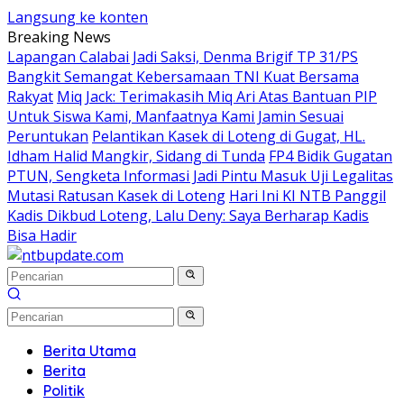
Langsung ke konten
Breaking News
Lapangan Calabai Jadi Saksi, Denma Brigif TP 31/PS
Bangkit Semangat Kebersamaan TNI Kuat Bersama
Rakyat
Miq Jack: Terimakasih Miq Ari Atas Bantuan PIP
Untuk Siswa Kami, Manfaatnya Kami Jamin Sesuai
Peruntukan
Pelantikan Kasek di Loteng di Gugat, HL.
Idham Halid Mangkir, Sidang di Tunda
FP4 Bidik Gugatan
PTUN, Sengketa Informasi Jadi Pintu Masuk Uji Legalitas
Mutasi Ratusan Kasek di Loteng
Hari Ini KI NTB Panggil
Kadis Dikbud Loteng, Lalu Deny: Saya Berharap Kadis
Bisa Hadir
Berita Utama
Berita
Politik