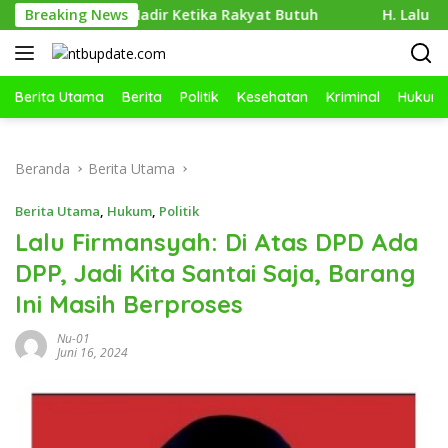
Langsung
 31/PS, Selalu Hadir Ketika Rakyat Butuh
Breaking News
H. Lalu Wiraja
ke
konten
Berita Utama
Berita
Politik
Kesehatan
Kriminal
Hukum
Beranda
Berita Utama
Berita Utama
,
Hukum
,
Politik
Lalu Firmansyah: Di Atas DPD Ada
DPP, Jadi Kita Santai Saja, Barang
Ini Masih Berproses
Nu-01
Juni 16, 2024