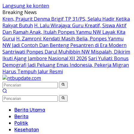
Langsung ke konten
Breaking News
Kren, Prajurit Denma Brigif TP 31/PS, Selalu Hadir Ketika
Rakyat Butuh
H. Lalu Wirajaya: Guru Kreatif, Siswa Aktif
Dan Ramah Anak, Itulah Ponpes Yanmu NW Layak Kita
Gurui
H. Zamroni: Kendati Masih Belia, Ponpes Yanmu
NW Jadi Contoh Dan Benteng Pesantren di Era Modern
Santriwati Ponpes Darul Muhibbin NW Mispalah, Dikirim
Ikuti Ajang Jambore Nasional XII 2026
Sari Yuliati: Bonus
Demografi Jadi Peluang Emas Indonesia, Pekerja Migran
Harus Tempuh Jalur Resmi
Berita Utama
Berita
Politik
Kesehatan