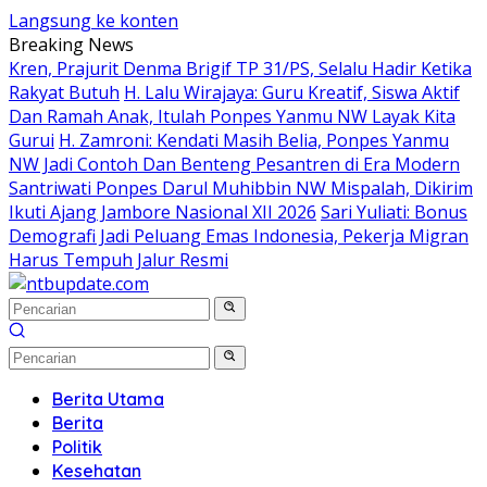
Langsung ke konten
Breaking News
Kren, Prajurit Denma Brigif TP 31/PS, Selalu Hadir Ketika
Rakyat Butuh
H. Lalu Wirajaya: Guru Kreatif, Siswa Aktif
Dan Ramah Anak, Itulah Ponpes Yanmu NW Layak Kita
Gurui
H. Zamroni: Kendati Masih Belia, Ponpes Yanmu
NW Jadi Contoh Dan Benteng Pesantren di Era Modern
Santriwati Ponpes Darul Muhibbin NW Mispalah, Dikirim
Ikuti Ajang Jambore Nasional XII 2026
Sari Yuliati: Bonus
Demografi Jadi Peluang Emas Indonesia, Pekerja Migran
Harus Tempuh Jalur Resmi
Berita Utama
Berita
Politik
Kesehatan