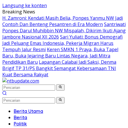
Langsung ke konten
Breaking News
H. Zamroni: Kendati Masih Belia, Ponpes Yanmu NW Jadi
Contoh Dan Benteng Pesantren di Era Modern
Santriwati
Ponpes Darul Muhibbin NW Mispalah, Dikirim Ikuti Ajang
Jambore Nasional XII 2026
Sari Yuliati: Bonus Demografi
Jadi Peluang Emas Indonesia, Pekerja Migran Harus
Tempuh Jalur Resmi
Keren SMKN 1 Praya, Buka Tapel
Baru, Buka Jejaring Baru Lintas Negara, Jadi Mitra
Pendidikan Baru
Lapangan Calabai Jadi Saksi, Denma
Brigif TP 31/PS Bangkit Semangat Kebersamaan TNI
Kuat Bersama Rakyat
Berita Utama
Berita
Politik