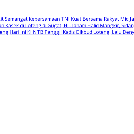
gkit Semangat Kebersamaan TNI Kuat Bersama Rakyat
Miq J
an Kasek di Loteng di Gugat, HL. Idham Halid Mangkir, Sida
teng
Hari Ini KI NTB Panggil Kadis Dikbud Loteng, Lalu Deny